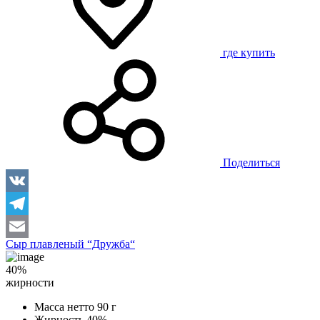
где купить
Поделиться
VK
Telegram
Сыр плавленый “Дружба“
Email
40%
жирности
Масса нетто
90 г
Жирность
40%