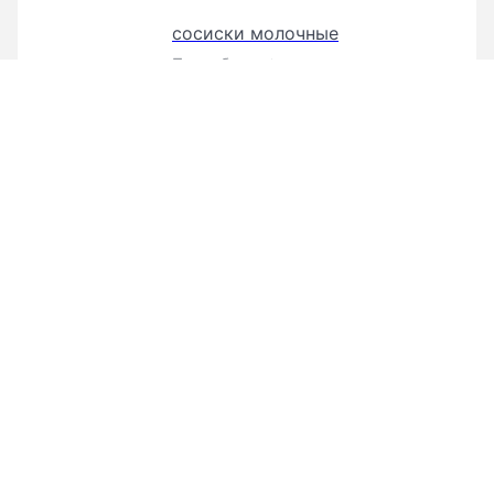
сосиски молочные
Подробнее
колбаса сырокопченая монреаль
салями
Подробнее