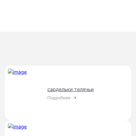
t хранения
0°...+6°
сардельки телячьи
Подробнее